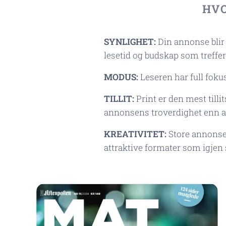
HVO
SYNLIGHET:
Din annonse blir 
lesetid og budskap som treffe
MODUS:
Leseren har full fokus
TILLIT:
Print er den mest tilli
annonsens troverdighet enn 
KREATIVITET:
Store annonsef
attraktive formater som igje