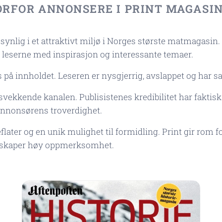
RFOR ANNONSERE I PRINT MAGASI
synlig i et attraktivt miljø i Norges største matmagasin.
r leserne med inspirasjon og interessante temaer.
 på innholdet. Leseren er nysgjerrig, avslappet og har sat
tsvekkende kanalen. Publisistenes kredibilitet har faktis
annonsørens troverdighet.
later og en unik mulighet til formidling. Print gir rom f
n skaper høy oppmerksomhet.